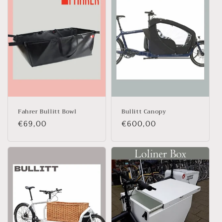
Fahrer Bullitt Bowl
Bullitt Canopy
Normale
€69,00
Normale
€600,00
prijs
prijs