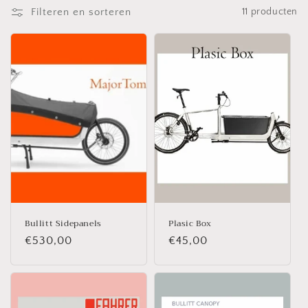
t
Filteren en sorteren
11 producten
i
e
:
Bullitt Sidepanels
Plasic Box
Normale
€530,00
Normale
€45,00
prijs
prijs