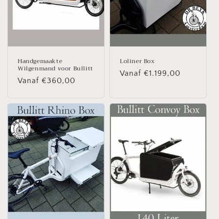
Handgemaakte
Loliner Box
Wilgenmand voor Bullitt
Normale
Vanaf €1.199,00
Normale
Vanaf €360,00
prijs
prijs