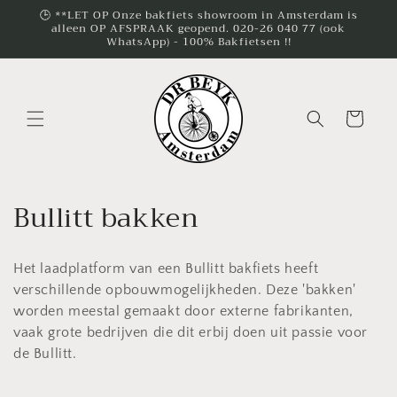
Meteen
🕒 **LET OP Onze bakfiets showroom in Amsterdam is
naar de
alleen OP AFSPRAAK geopend. 020-26 040 77 (ook
content
WhatsApp) - 100% Bakfietsen !!
Winkelwagen
C
Bullitt bakken
o
Het laadplatform van een Bullitt bakfiets heeft
l
verschillende opbouwmogelijkheden. Deze 'bakken'
l
worden meestal gemaakt door externe fabrikanten,
vaak grote bedrijven die dit erbij doen uit passie voor
e
de Bullitt.
c