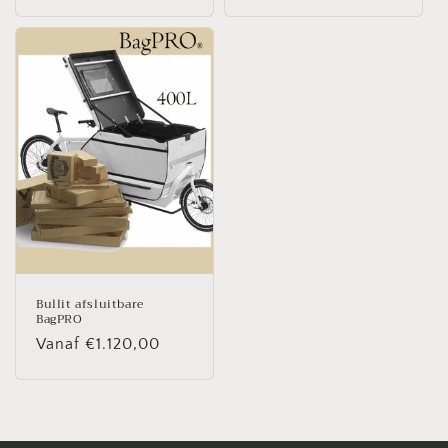
prijs
Bullit afsluitbare
BagPRO
Normale
Vanaf €1.120,00
prijs