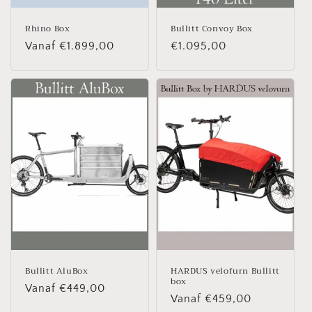
Rhino Box
Bullitt Convoy Box
Normale
Vanaf €1.899,00
Normale
€1.095,00
prijs
prijs
Bullitt AluBox
HARDUS velofurn Bullitt
box
Normale
Vanaf €449,00
Normale
Vanaf €459,00
prijs