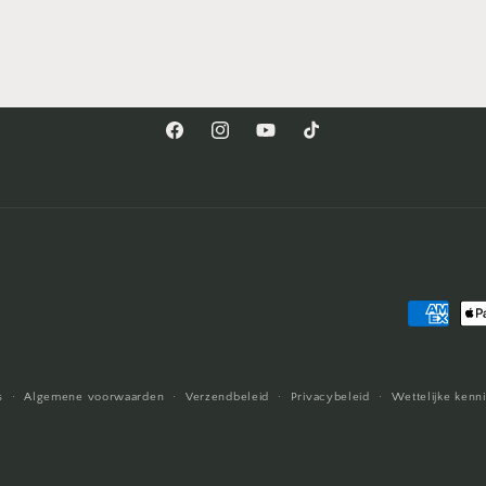
Facebook
Instagram
YouTube
TikTok
Betaalme
s
Algemene voorwaarden
Verzendbeleid
Privacybeleid
Wettelijke kenn