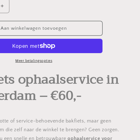
Aantal
verhogen
voor
Bakfiets
Aan winkelwagen toevoegen
ophaal
service
Meer betalingsopties
ets ophaalservice in
rdam – €60,-
otte of service-behoevende bakfiets, maar geen
m die zelf naar de winkel te brengen? Geen zorgen.
nu een snelle en betrouwbare
ophaalservice voor