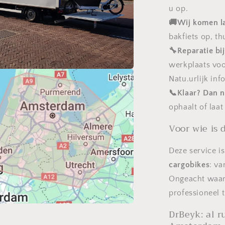
u op.
🚚
Wij komen l
bakfiets op, th
🔧
Reparatie bi
werkplaats voo
Natu.urlijk in
📞
Klaar? Dan 
ophaalt of laat
Voor wie is 
Deze service i
cargobikes
: va
Ongeacht waar 
professioneel 
DrBeyk: al r