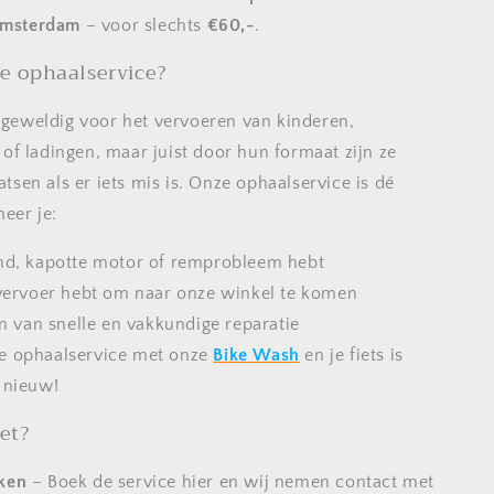
 Amsterdam
– voor slechts
€60,-
.
 ophaalservice?
n geweldig voor het vervoeren van kinderen,
f ladingen, maar juist door hun formaat zijn ze
aatsen als er iets mis is. Onze ophaalservice is dé
eer je:
and, kapotte motor of remprobleem hebt
 vervoer hebt om naar onze winkel te komen
jn van snelle en vakkundige reparatie
e ophaalservice met onze
Bike Wash
en je fiets is
 nieuw!
et?
ken
– Boek de service hier en wij nemen contact met