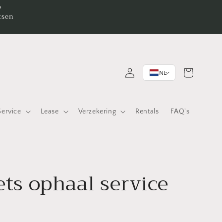
P
tsen
Inloggen
Winkelwagen
NL
>
Service
Lease
Verzekering
Rentals
FAQ's
ets ophaal service