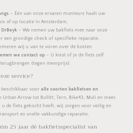
angs
– Één van onze ervaren monteurs haalt uw
uis of op locatie in Amsterdam.
j DrBeyk
– We nemen uw bakfiets mee naar onze
r een grondige check of specifieke reparatie.
formeren wij u van te voren over de kosten
nemen we contact op
– U kiest of je de fiets zelf
 terugbrengen (tegen meerprijs).
deze service?
s beschikbaar voor
alle soorten bakfietsen en
n Urban Arrow tot Bullitt, Tern, Bike43, Muli en meer.
u de fiets gekocht heeft, wij zorgen voor veilig en
transport en snelle vakkundige reparatie.
uim 25 jaar dé bakfietsspecialist van