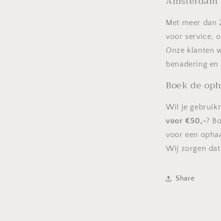
Amsterdam
Met meer dan 2
voor service, 
Onze klanten 
benadering en 
Boek de oph
Wil je gebrui
voor €50,-
? B
voor een ophaa
Wij zorgen dat
Share