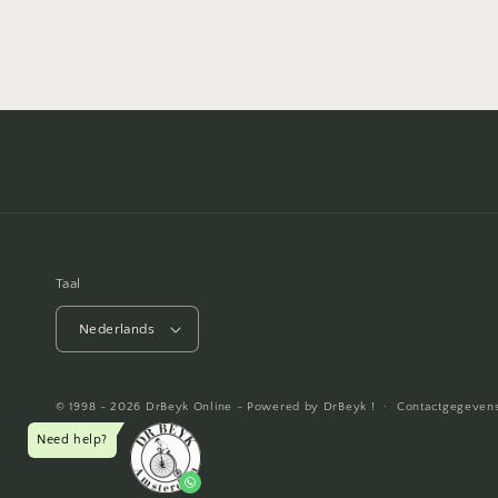
Taal
Nederlands
© 1998 - 2026
DrBeyk Online
- Powered by DrBeyk !
Contactgegeven