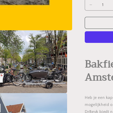
Aantal
verlagen
voor
Bakfiets
ophaal
service
Bakfi
Amste
Heb je een kap
mogelijkheid o
DrBeyk biedt 