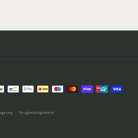
thoden
isgeving
Terugbetalingsbeleid