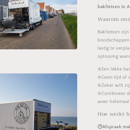
bakfietsen in
Waarom onze
Bakfietsen zij
boodschappen o
lastig te verpl
oplossing wann
❇️Een lekke b
❇️Geen tijd of
❇️Zeker wilt zi
❇️Combineer d
weer helemaal
Hoe werkt h
🕑Afspraak ma