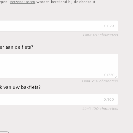
repen.
Verzendkosten
worden berekend bij de checkout.
0/120
Limit 120 characters
r aan de fiets?
0/250
Limit 250 characters
k van uw bakfiets?
0/100
Limit 100 characters