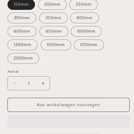
150mm
200mm
250mm
300mm
350mm
400mm
600mm
650mm
1000mm
1300mm
1500mm
1700mm
2000mm
Aantal
Aantal
Aantal
verlagen
verhogen
voor
voor
Bosch
Bosch
Aan winkelwagen toevoegen
Display
Display
kabel
kabel