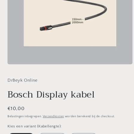
Media
1
openen
in
DrBeyk Online
modaal
Bosch Display kabel
Normale
€10,00
prijs
Belastingen inbegrepen.
Verzendkosten
worden berekend bij de checkout.
Kies een variant (Kabellengte):