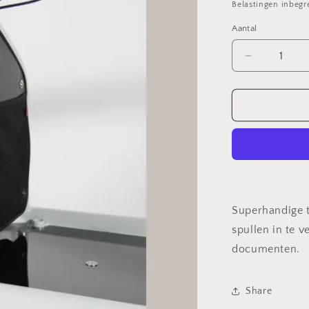
prijs
Belastingen inbeg
Aantal
Aantal
verlagen
voor
Fahrer
Panelbag
Superhandige ta
spullen in te 
documenten.
Share