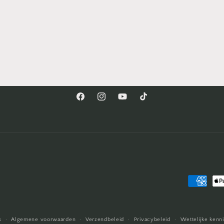
Facebook
Instagram
YouTube
TikTok
Betaalme
s
Algemene voorwaarden
Verzendbeleid
Privacybeleid
Wettelijke kenn