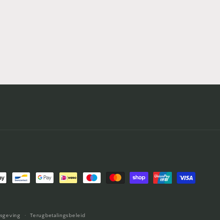
thoden
isgeving
Terugbetalingsbeleid