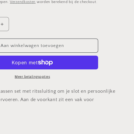
repen.
Verzendkosten
worden berekend bij de checkout.
Aantal
verhogen
voor
Fahrer
Aan winkelwagen toevoegen
Panelbag
Meer betalingsopties
ssen set met ritssluiting om je slot en persoonlijke
vervoeren. Aan de voorkant zit een vak voor