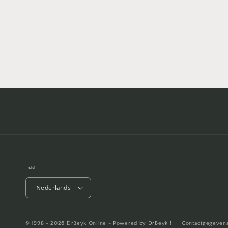
2
openen
in
modaal
Taal
Nederlands
© 1998 - 2026
DrBeyk Online
- Powered by DrBeyk !
Contactgegeven