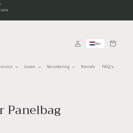
P
tsen
Inloggen
Winkelwagen
NL
>
Service
Lease
Verzekering
Rentals
FAQ's
r Panelbag